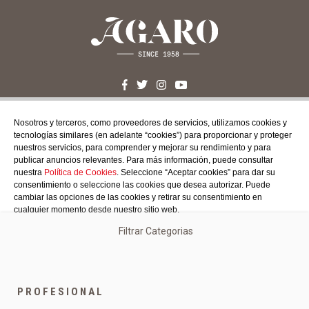
Nosotros y terceros, como proveedores de servicios, utilizamos cookies y
CONTÁCTANOS
tecnologías similares (en adelante “cookies”) para proporcionar y proteger
c/ Santa Teresa, 24 17220
nuestros servicios, para comprender y mejorar su rendimiento y para
publicar anuncios relevantes. Para más información, puede consultar
Sant Feliu de Guíxols (Girona)
nuestra
Política de Cookies
. Seleccione “Aceptar cookies” para dar su
Costa Brava
consentimiento o seleccione las cookies que desea autorizar. Puede
Tel. 972 32 76 43
cambiar las opciones de las cookies y retirar su consentimiento en
info@agaroprofessional.com
cualquier momento desde nuestro sitio web.
Filtrar Categorias
Cookies autorizadas:
INFORMACIÓN
Obligatorias
Más detalles
Analíticas y publicitarias
Aviso legal
Condiciones generales de compra
Aceptar todas las cookies
Política de cookies
PROFESIONAL
Política de devoluciones