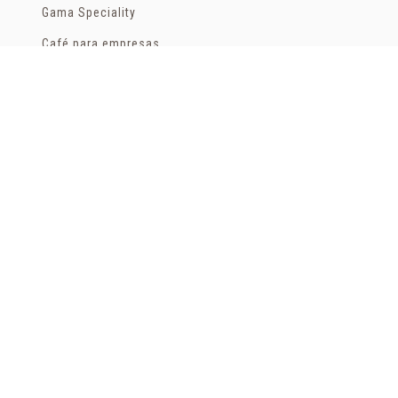
Aceptar todas las cookies seleccionadas
Gama Speciality
Financiado por la Unión Europea - NextGenerationEU
Café para empresas
Bolsas
Tés e infusiones
Cápsulas
HOGAR
Latas
Bolsas
Cápsulas
Tés e infusiones
COPYRIGHT © 2026 ÀGARO. TODOS LOS DERECHOS
RESERVADOS
by Neorg