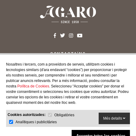
CONTACTA'NS
c/ Santa Teresa, 24 17220
Nosaltres i tercers, com a proveïdors de serveis, utilitzem cookies i
Sant Feliu de Guíxols (Girona)
tecnologies similars (d'ara endavant “cookies”) per proporcionar i protegir
Costa Brava
els nostres serveis, per comprendre i millorar el seu rendiment i per
publicar anuncis rellevants. Per a més informació, podeu consultar la
Tel. 972 32 76 43
nostra
Política de Cookies
. Seleccioneu “Acceptar cookies” per donar el
info@agaroprofessional.com
vostre consentiment o seleccioneu les cookies que voleu autoritzar. Podeu
canviar les opcions de les cookies i retirar el vostre consentiment en
INFORMACIÓ
qualsevol moment des del nostre lloc web.
Avís Legal
Cookies autoritzades:
Obligatòries
Condicions generals de compra
Més detalls
Analítiques i publicitàries
Política de cookies
Política de devolucions
Acceptar totes les cookies