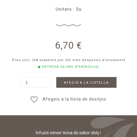
Unitats : 0u
6,70
€
Preu incl. IVA establert per llei
més despeses d'enviament
ENTREGA 24/48H (PENÍNSULA)
AFEGIR A LA CISTELLA
Afegeix a la llista de desitjos
Infusió sense teïna de sabor dolç i