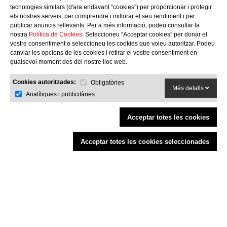
tecnologies similars (d'ara endavant “cookies”) per proporcionar i protegir
CONTACTA'NS
els nostres serveis, per comprendre i millorar el seu rendiment i per
publicar anuncis rellevants. Per a més informació, podeu consultar la
c/ Santa Teresa, 24 17220
nostra
Política de Cookies
. Seleccioneu “Acceptar cookies” per donar el
Sant Feliu de Guíxols (Girona)
vostre consentiment o seleccioneu les cookies que voleu autoritzar. Podeu
Costa Brava
canviar les opcions de les cookies i retirar el vostre consentiment en
Tel. 972 32 76 43
qualsevol moment des del nostre lloc web.
info@agaroprofessional.com
Cookies autoritzades:
Obligatòries
Més detalls
Analítiques i publicitàries
INFORMACIÓ
Avís Legal
Acceptar totes les cookies
Condicions generals de compra
Política de cookies
Acceptar totes les cookies seleccionades
Política de devolucions
Finançat per la Unió Europea - NextGenerationEU