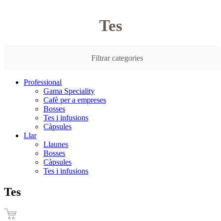
Tes
Filtrar categories
Professional
Gama Speciality
Cafè per a empreses
Bosses
Tes i infusions
Càpsules
Llar
Llaunes
Bosses
Càpsules
Tes i infusions
Tes