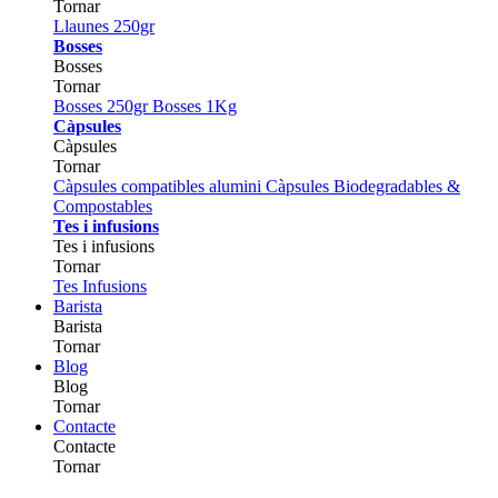
Tornar
Llaunes 250gr
Bosses
Bosses
Tornar
Bosses 250gr
Bosses 1Kg
Càpsules
Càpsules
Tornar
Càpsules compatibles alumini
Càpsules Biodegradables &
Compostables
Tes i infusions
Tes i infusions
Tornar
Tes
Infusions
Barista
Barista
Tornar
Blog
Blog
Tornar
Contacte
Contacte
Tornar