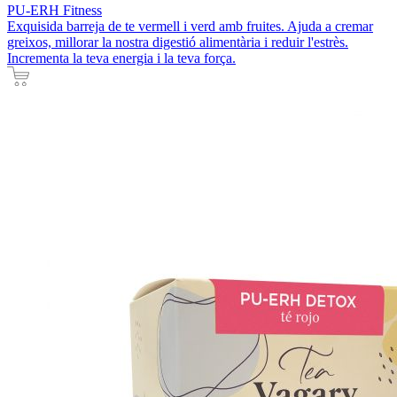
PU-ERH Fitness
Exquisida barreja de te vermell i verd amb fruites. Ajuda a cremar
greixos, millorar la nostra digestió alimentària i reduir l'estrès.
Incrementa la teva energia i la teva força.