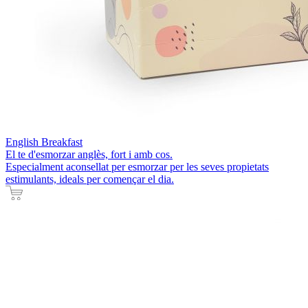
English Breakfast
El te d'esmorzar anglès, fort i amb cos.
Especialment aconsellat per esmorzar per les seves propietats
estimulants, ideals per començar el dia.