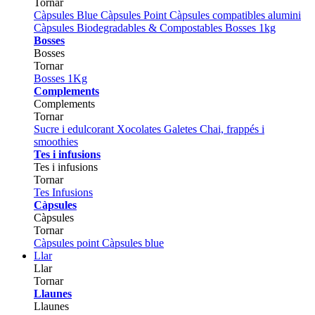
Tornar
Càpsules Blue
Càpsules Point
Càpsules compatibles alumini
Càpsules Biodegradables & Compostables
Bosses 1kg
Bosses
Bosses
Tornar
Bosses 1Kg
Complements
Complements
Tornar
Sucre i edulcorant
Xocolates
Galetes
Chai, frappés i
smoothies
Tes i infusions
Tes i infusions
Tornar
Tes
Infusions
Càpsules
Càpsules
Tornar
Càpsules point
Càpsules blue
Llar
Llar
Tornar
Llaunes
Llaunes