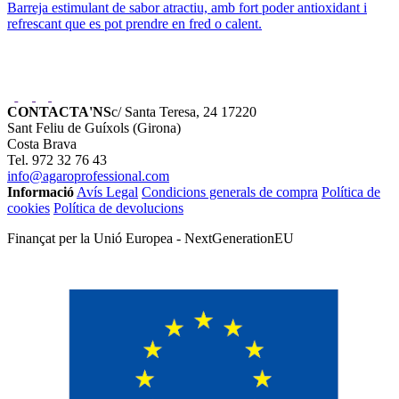
Barreja estimulant de sabor atractiu, amb fort poder antioxidant i
refrescant que es pot prendre en fred o calent.
CONTACTA'NS
c/ Santa Teresa, 24 17220
Sant Feliu de Guíxols (Girona)
Costa Brava
Tel. 972 32 76 43
info@agaroprofessional.com
Informació
Avís Legal
Condicions generals de compra
Política de
cookies
Política de devolucions
Finançat per la Unió Europea - NextGenerationEU