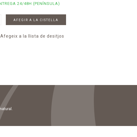
NTREGA 24/48H (PENÍNSULA)
AFEGIR A LA CISTELLA
Afegeix a la llista de desitjos
natural.