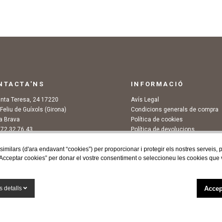
NTACTA'NS
INFORMACIÓ
anta Teresa, 24 17220
Avís Legal
Feliu de Guíxols (Girona)
Condicions generals de compra
a Brava
Política de cookies
972 32 76 43
Política de devolucions
@agaroprofessional.com
 similars (d'ara endavant “cookies”) per proporcionar i protegir els nostres serveis,
Acceptar cookies” per donar el vostre consentiment o seleccioneu les cookies que vol
Accep
 detalls
COPYRIGHT © 2026 ÀGARO. TOTS ELS DRETS RESERVATS
by Neorg