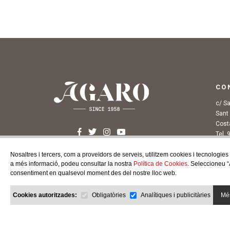
CO
c/ S
Sant 
Cost
Tel. 
info
Nosaltres i tercers, com a proveïdors de serveis, utilitzem cookies i tecnologies
a més informació, podeu consultar la nostra
Política de Cookies
. Seleccioneu “
consentiment en qualsevol moment des del nostre lloc web.
Cookies autoritzades:
Obligatòries
Analítiques i publicitàries
Més