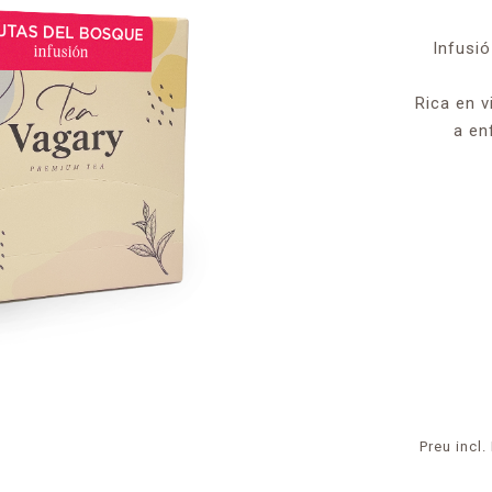
Infusió
Rica en v
a en
Preu incl.