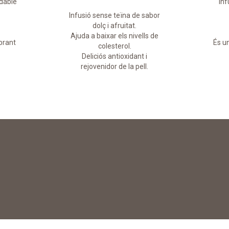
adable
Inf
Infusió sense teïna de sabor
dolç i afruitat.
Ajuda a baixar els nivells de
ibrant
És un
colesterol.
Deliciós antioxidant i
rejovenidor de la pell.