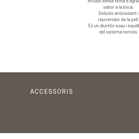
Infusió dolça, refrescant i amb
Infusió sense teïna d'agr
notes àcides.
sabor a la boca.
Rica en vitamina C, fibra i ferro
Deliciós antioxidant i
que ajuda a enfortir el sistema
rejovenidor de la pell.
mmunitari. Antioxidant natural.
És un diürètic suau i equil
del sistema nerviós.
ACCESSORIS