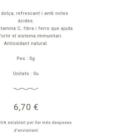
 dolça, refrescant i amb notes
àcides.
itamina C, fibra i ferro que ajuda
fortir el sistema immunitari.
Antioxidant natural.
Pes : 0g
Unitats : 0u
6,70
€
 IVA establert per llei
més despeses
d'enviament