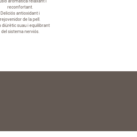
usió aromàtica relaxant i
Infusió aromàtica relaxant i
reconfortant.
reconfortant.
Deliciós antioxidant i
Deliciós antioxidant i
rejovenidor de la pell.
rejovenidor de la pell.
 diürètic suau i equilibrant
És un diürètic suau i equilibran
del sistema nerviós.
del sistema nerviós.