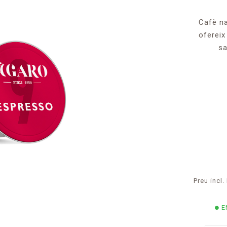
Cafè na
ofereix
sa
Preu incl.
E