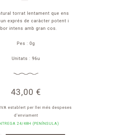
tural torrat lentament que ens
 un exprés de caràcter potent i
bor intens amb gran cos.
Pes : 0g
Unitats : 96u
43,00
€
 IVA establert per llei
més despeses
d'enviament
NTREGA 24/48H (PENÍNSULA)