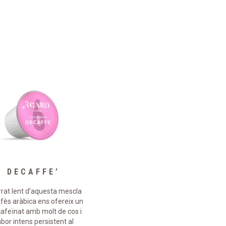
DECAFFE’
ECOLOGIC
orrat lent d’aquesta mescla
Mescla de cafès aràbica
fès aràbica ens ofereix un
ecològics cultivats sense
afeïnat amb molt de cos i
abonaments ni pesticides
bor intens persistent al
químics. Torrat lentament en