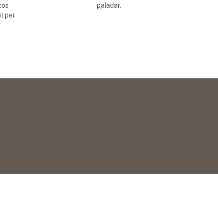
cos
paladar.
t per