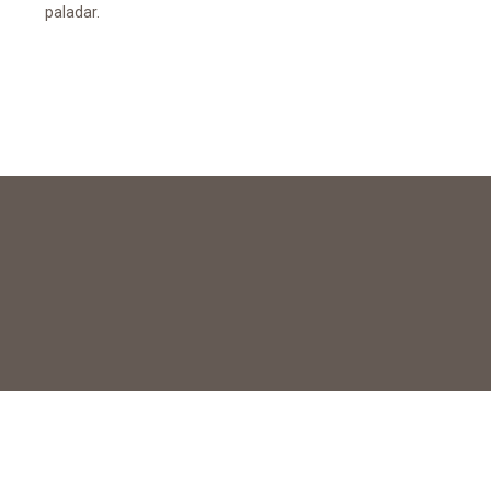
paladar.
ofereix un exprés amb cos
intens i un caràcter marcat pe
les notes de cacau.