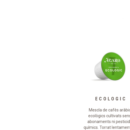
DECAFFE’
ECOLOGIC
El torrat lent d’aquesta mescla
Mescla de cafès aràbi
e cafès aràbica ens ofereix un
ecològics cultivats sen
descafeïnat amb molt de cos i
abonaments ni pestici
sabor intens persistent al
químics. Torrat lentamen