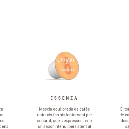
ESSENZA
ca
Mescla equilibrada de cafès
El t
se
naturals torrats lentament per
de ca
des
separat, que s’expressen amb
desc
t ens
un sabor intens i persistent al
sa