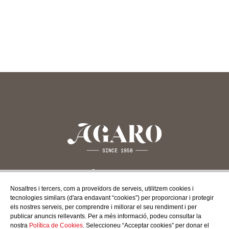
Nosaltres i tercers, com a proveïdors de serveis, utilitzem cookies i
tecnologies similars (d'ara endavant “cookies”) per proporcionar i protegir
CONTACTA'NS
els nostres serveis, per comprendre i millorar el seu rendiment i per
publicar anuncis rellevants. Per a més informació, podeu consultar la
c/ Santa Teresa, 24 17220
nostra
Política de Cookies
. Seleccioneu “Acceptar cookies” per donar el