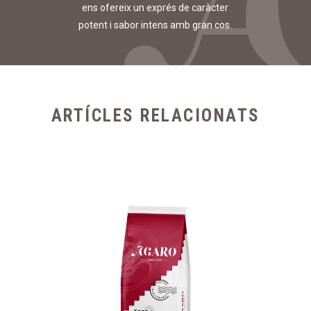
ens ofereix un exprés de caràcter
potent i sabor intens amb gran cos.
ARTÍCLES RELACIONATS