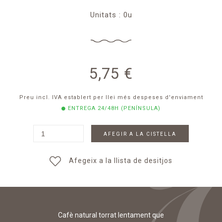
Unitats : 0u
5,75
€
Preu incl. IVA establert per llei
més despeses d'enviament
ENTREGA 24/48H (PENÍNSULA)
AFEGIR A LA CISTELLA
Afegeix a la llista de desitjos
Cafè natural torrat lentament que