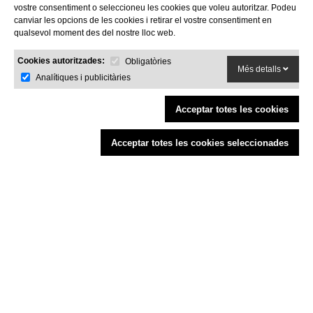
Sant Feliu de Guíxols (Girona)
vostre consentiment o seleccioneu les cookies que voleu autoritzar. Podeu
Costa Brava
canviar les opcions de les cookies i retirar el vostre consentiment en
Tel. 972 32 76 43
qualsevol moment des del nostre lloc web.
info@agaroprofessional.com
Cookies autoritzades:
Obligatòries
Més detalls
Analítiques i publicitàries
INFORMACIÓ
Avís Legal
Acceptar totes les cookies
Condicions generals de compra
Política de cookies
Acceptar totes les cookies seleccionades
Política de devolucions
Finançat per la Unió Europea - NextGenerationEU